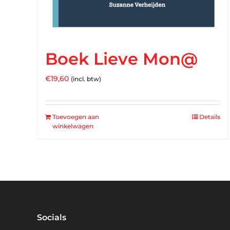
Boek Lieve Mon@
€
19,60
(incl. btw)
Toevoegen aan
Details
winkelwagen
Socials