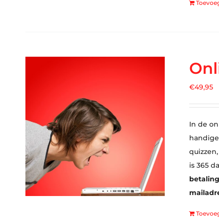
Toevoe
Onl
€
49,95
In de on
handige 
quizzen,
is 365 d
betaling
mailadre
Toevoe