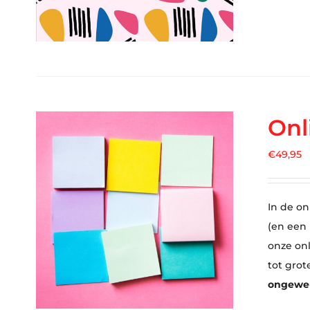
Onl
€
49,95
In de on
(en een
onze on
tot grot
ongewens