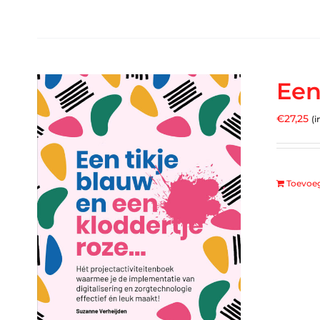
Een
€
27,25
(i
Toevoe