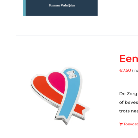
Een
€
7,50
(in
De Zorgp
of beves
trots na
Toevoe