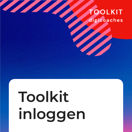
Ga
naar
inhoud
Toolkit
inloggen