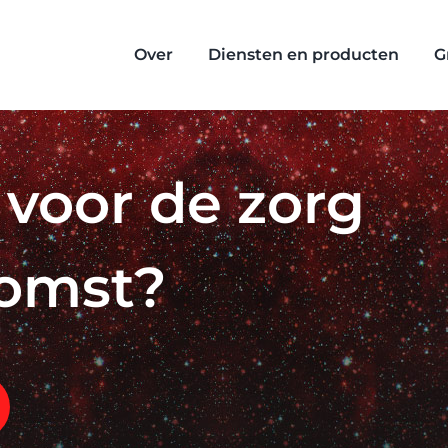
Over
Diensten en producten
G
r voor de zorg
komst?