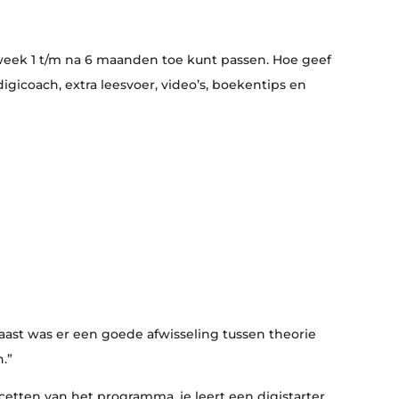
af week 1 t/m na 6 maanden toe kunt passen. Hoe geef
digicoach, extra leesvoer, video’s, boekentips en
aast was er een goede afwisseling tussen theorie
.”
tten van het programma, je leert een digistarter