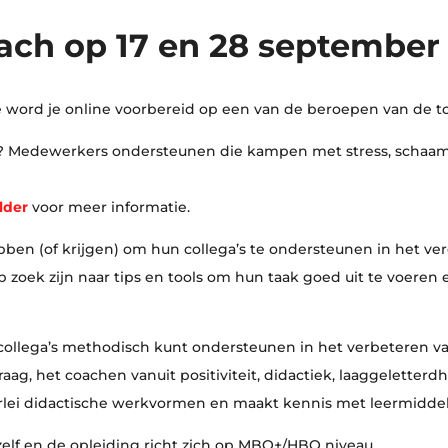
oach op 17 en 28 september
word je online voorbereid op een van de beroepen van de to
den? Medewerkers ondersteunen die kampen met stress, schaamte
lder
voor meer informatie.
hebben (of krijgen) om hun collega’s te ondersteunen in het v
zoek zijn naar tips en tools om hun taak goed uit te voere
je collega’s methodisch kunt ondersteunen in het verbeteren v
g, het coachen vanuit positiviteit, didactiek, laaggeletterdh
lerlei didactische werkvormen en maakt kennis met leermiddel
elf en de opleiding richt zich op MBO+/HBO niveau.