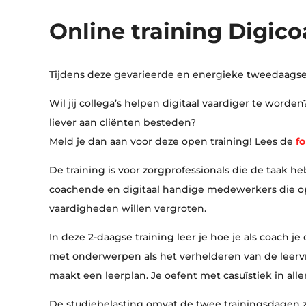
Online training Digic
Tijdens deze gevarieerde en energieke tweedaagse 
Wil jij collega’s helpen digitaal vaardiger te wor
liever aan cliënten besteden?
Meld je dan aan voor deze open training! Lees de
fo
De training is voor zorgprofessionals die de taak 
coachende en digitaal handige medewerkers die op 
vaardigheden willen vergroten.
In deze 2-daagse training leer je hoe je als coach 
met onderwerpen als het verhelderen van de leervraa
maakt een leerplan. Je oefent met casuïstiek in al
De studiebelasting omvat de twee trainingsdagen z