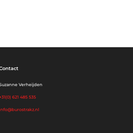
Contact
Suzanne Verheijden
+31(0) 621 485 535
info@burostrakz.nl