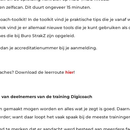
en zelfscan. Dit duurt ongeveer 15 minuten.
coach-toolkit! In de toolkit vind je praktische tips die je van
ok vind je er allemaal nieuwe tools die je kunt gebruiken als 
es die bij Buro StrakZ zijn opgeleid.
 dan je accreditatienummer bij je aanmelding.
oaches? Download de leerroute
hier
!
n van deelnemers van de training Digicoach
uten gemaakt mogen worden en alles wat je zegt is goed. Daarn
erder; want daar loopt het vaak spaak bij de meeste trainingen
ed te merken dat er aandacht werd besteed aan meerdere face