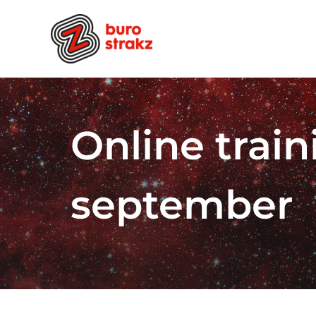
Ga
naar
inhoud
Online train
september