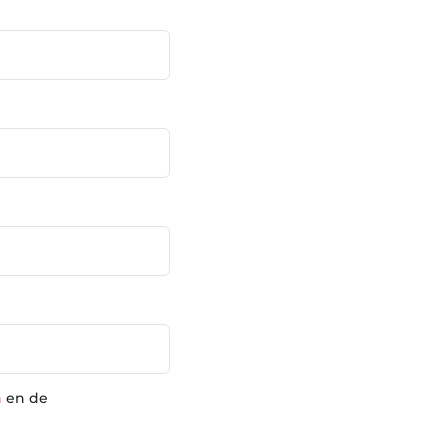
n
en de