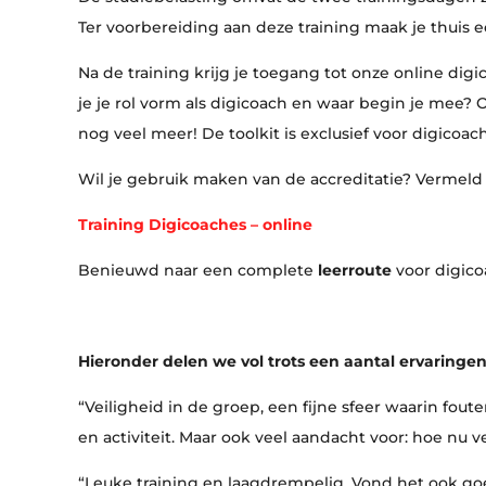
Ter voorbereiding aan deze training maak je thuis e
Na de training krijg je toegang tot onze online digi
je je rol vorm als digicoach en waar begin je mee? O
nog veel meer! De toolkit is exclusief voor digicoach
Wil je gebruik maken van de accreditatie? Vermeld
Training Digicoaches – online
Benieuwd naar een complete
leerroute
voor digic
Hieronder delen we vol trots een aantal ervaringe
“Veiligheid in de groep, een fijne sfeer waarin fo
en activiteit. Maar ook veel aandacht voor: hoe nu v
“Leuke training en laagdrempelig. Vond het ook go