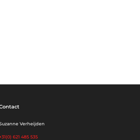
Contact
Suzanne Verheijden
+31(0) 621 485 535