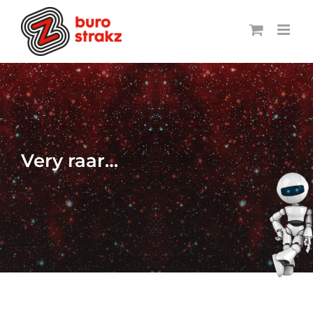
Ga
naar
inhoud
Very raar…