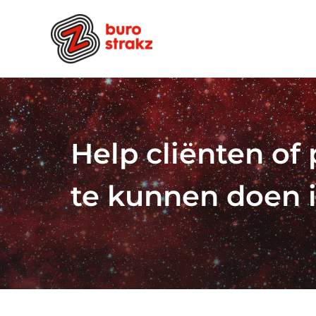
Ga
naar
inhoud
Help cliënten o
te kunnen doen i