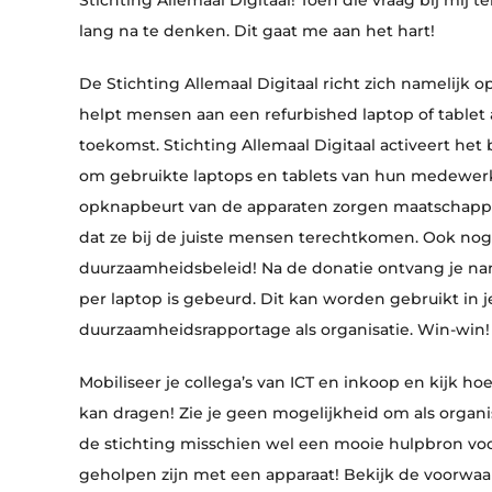
Stichting Allemaal Digitaal! Toen die vraag bij mij 
lang na te denken. Dit gaat me aan het hart!
De Stichting Allemaal Digitaal richt zich namelijk o
helpt mensen aan een refurbished laptop of tablet a
toekomst. Stichting Allemaal Digitaal activeert het
om gebruikte laptops en tablets van hun medewerk
opknapbeurt van de apparaten zorgen maatschappel
dat ze bij de juiste mensen terechtkomen. Ook nog
duurzaamheidsbeleid! Na de donatie ontvang je na
per laptop is gebeurd. Dit kan worden gebruikt in j
duurzaamheidsrapportage als organisatie. Win-win!
Mobiliseer je collega’s van ICT en inkoop en kijk ho
kan dragen! Zie je geen mogelijkheid om als organisa
de stichting misschien wel een mooie hulpbron voor
geholpen zijn met een apparaat! Bekijk de voorwa