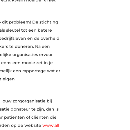
terecht kwam hoefde ik niet
p dit probleem! De stichting
ls sleutel tot een betere
 bedrijfsleven en de overheid
ers te doneren. Na een
ijke organisaties ervoor
 eens een mooie zet in je
melijk een rapportage wat er
e eigen
e jouw zorgorganisatie bij
tie donateur te zijn, dan is
 patiënten of cliënten die
arden op de website
www.all