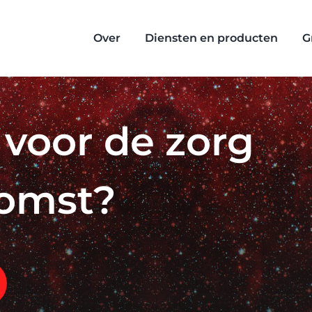
Over
Diensten en producten
G
r voor de zorg
komst?