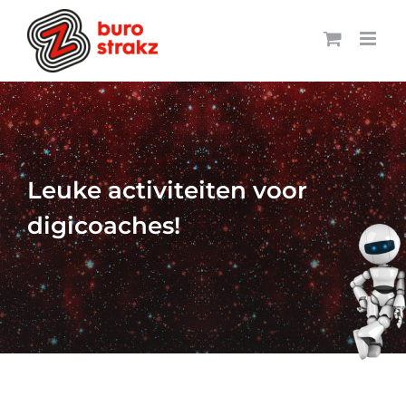
Ga
naar
inhoud
Leuke activiteiten voor
digicoaches!