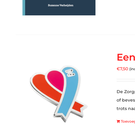
Een
€
7,50
(in
De Zorgp
of beves
trots na
Toevoe