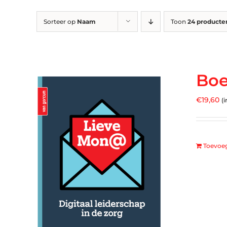
Sorteer op
Naam
Toon
24 producte
Boe
€
19,60
(i
Toevoe