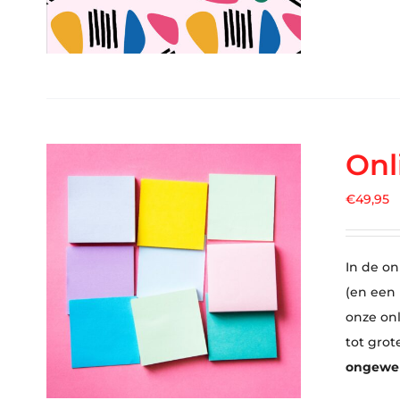
Onl
€
49,95
In de on
(en een
onze on
tot grot
ongewens