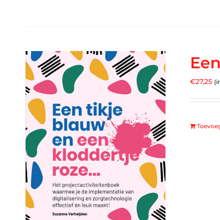
Een
€
27,25
(i
Toevoe