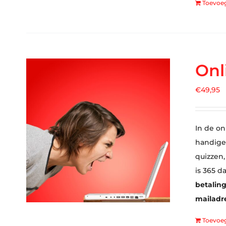
Toevoe
Onl
€
49,95
In de on
handige 
quizzen,
is 365 d
betaling
mailadre
Toevoe