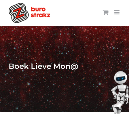
Ga
naar
inhoud
Boek Lieve Mon@