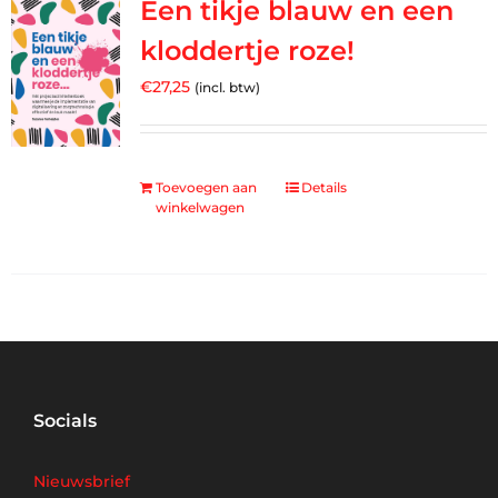
Een tikje blauw en een
kloddertje roze!
€
27,25
(incl. btw)
Toevoegen aan
Details
winkelwagen
Socials
Nieuwsbrief