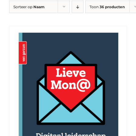
Sorteer op
Naam
Toon
36 producten