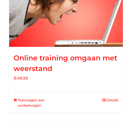
Online training omgaan met
weerstand
€
49,95
Toevoegen aan
Details
winkelwagen