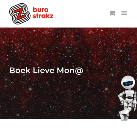
Ga
naar
inhoud
Boek Lieve Mon@