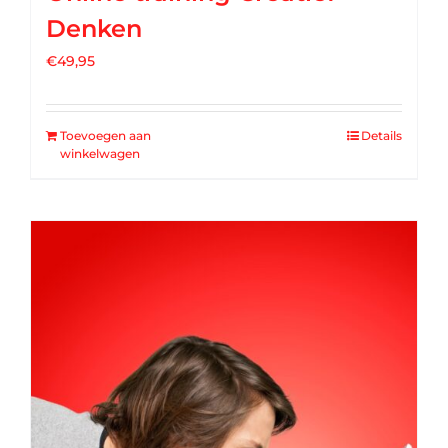
Denken
€
49,95
Toevoegen aan
Details
winkelwagen