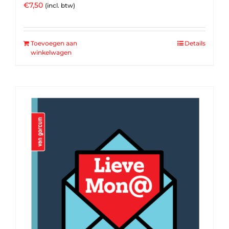
€
7,50
(incl. btw)
Toevoegen aan
Details
winkelwagen