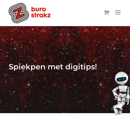
Ga
naar
inhoud
Spiekpen met digitips!