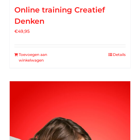
Online training Creatief
Denken
€
49,95
Toevoegen aan
Details
winkelwagen