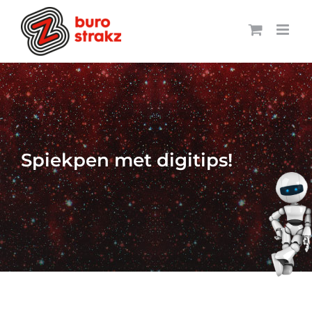
Ga
naar
inhoud
Spiekpen met digitips!