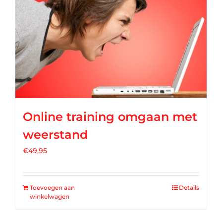
Online training omgaan met
weerstand
€
49,95
Toevoegen aan
Details
winkelwagen