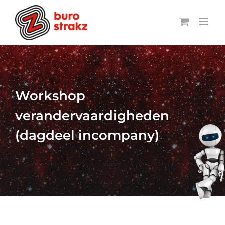
Ga
naar
inhoud
Workshop
verandervaardigheden
(dagdeel incompany)