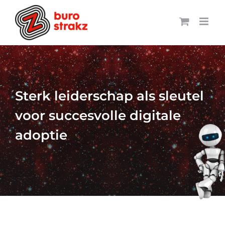
Ga
naar
inhoud
Sterk leiderschap als sleutel
voor succesvolle digitale
adoptie