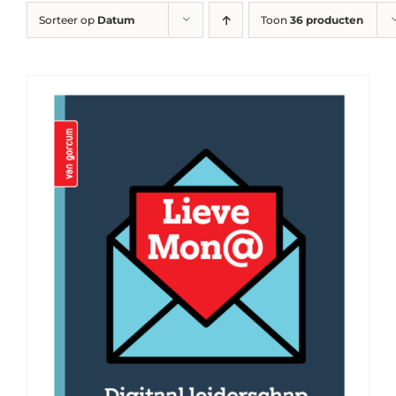
Sorteer op
Datum
Toon
36 producten