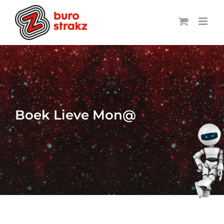
Ga
naar
inhoud
Boek Lieve Mon@