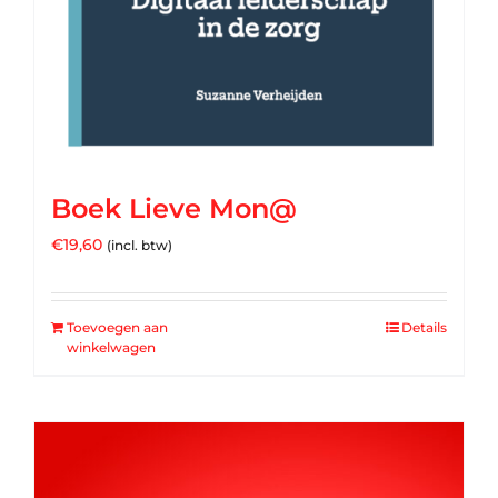
Boek Lieve Mon@
€
19,60
(incl. btw)
Toevoegen aan
Details
winkelwagen