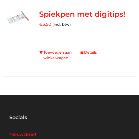
Spiekpen met digitips!
€
3,50
(incl. btw)
Toevoegen aan
Details
winkelwagen
Socials
Nieuwsbrief