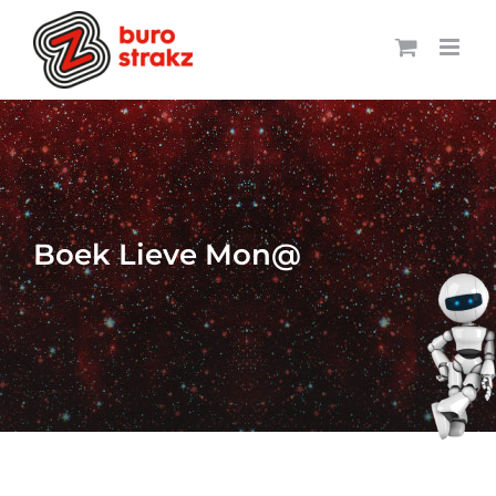
Ga
naar
inhoud
Boek Lieve Mon@