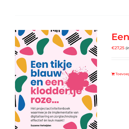
Een
€
27,25
(i
Toevoe