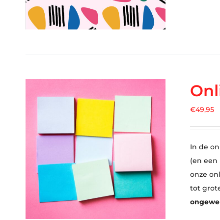
Onl
€
49,95
In de on
(en een
onze on
tot grot
ongewens