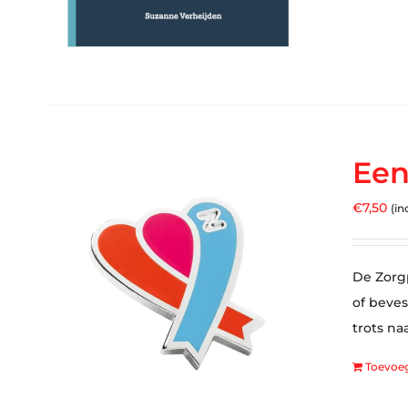
Een
€
7,50
(in
De Zorgp
of beves
trots na
Toevoe