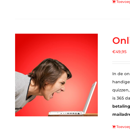
Toevoe
Onl
€
49,95
In de on
handige 
quizzen,
is 365 d
betaling
mailadre
Toevoe