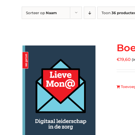
Sorteer op
Naam
Toon
36 producte
Boe
€
19,60
(i
Toevoe