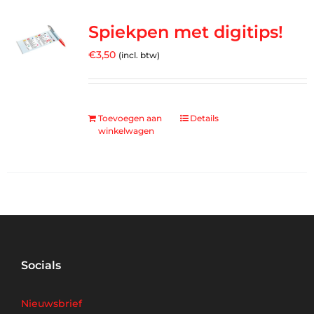
Spiekpen met digitips!
€
3,50
(incl. btw)
Toevoegen aan
Details
winkelwagen
Socials
Nieuwsbrief