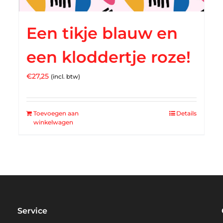
Een tikje blauw en
een kloddertje roze!
€
27,25
(incl. btw)
Toevoegen aan
Details
winkelwagen
Service