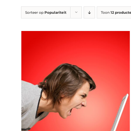
Sorteer op
Populariteit
Toon
12 product