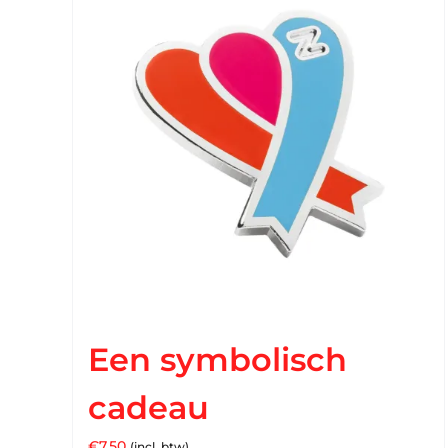
Een symbolisch
cadeau
€
7,50
(incl. btw)