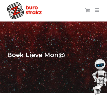
Ga
naar
inhoud
Boek Lieve Mon@