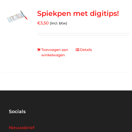
Spiekpen met digitips!
€
3,50
(incl. btw)
Toevoegen aan
Details
winkelwagen
Socials
Nieuwsbrief