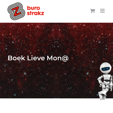
Ga
naar
inhoud
Boek Lieve Mon@