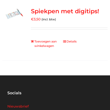
Spiekpen met digitips!
€
3,50
(incl. btw)
Toevoegen aan
Details
winkelwagen
Socials
Nieuwsbrief