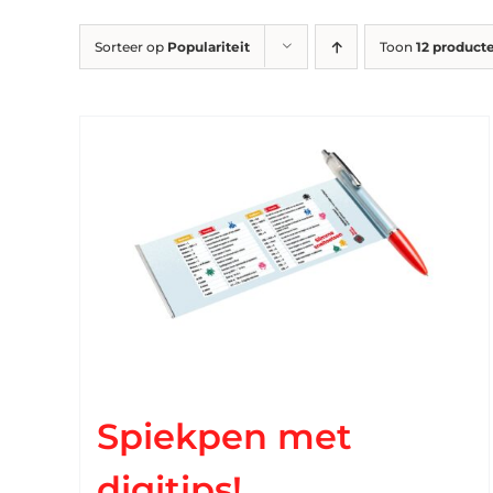
Sorteer op
Populariteit
Toon
12 product
Spiekpen met
digitips!