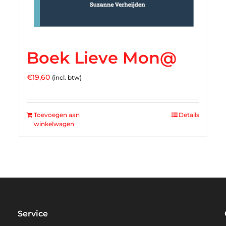
Boek Lieve Mon@
€
19,60
(incl. btw)
Toevoegen aan
Details
winkelwagen
Service