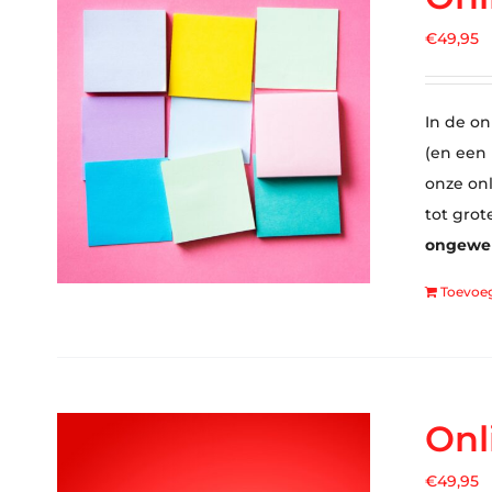
€
49,95
In de on
(en een
onze on
tot grot
ongewens
Toevoe
Onl
€
49,95