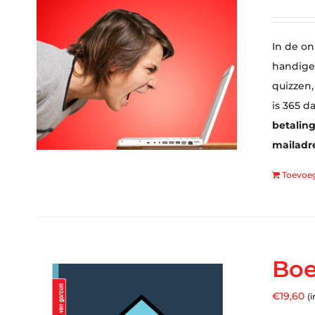
In de on
handige 
quizzen,
is 365 d
betaling
mailadre
Toevoe
Boe
€
19,60
(i