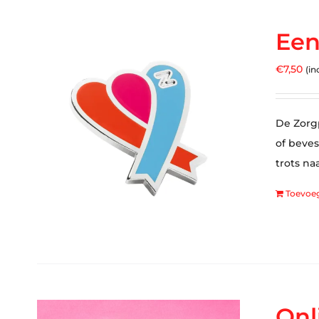
Een
€
7,50
(in
De Zorgp
of beves
trots na
Toevoe
Onl