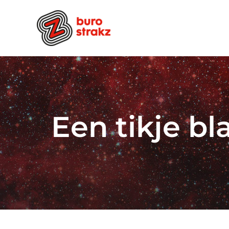
Ga
naar
inhoud
Een tikje bl