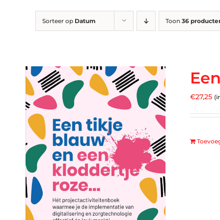
Sorteer op
Datum
Toon
36 producte
Een
€
27,25
(i
Toevoe