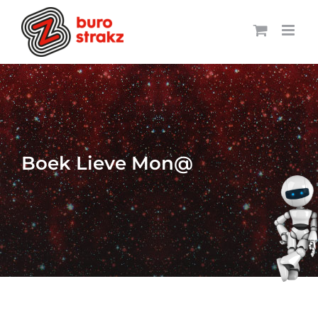
Ga
naar
inhoud
Boek Lieve Mon@