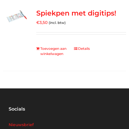
Spiekpen met digitips!
€
3,50
(incl. btw)
Toevoegen aan
Details
winkelwagen
Socials
Nieuwsbrief